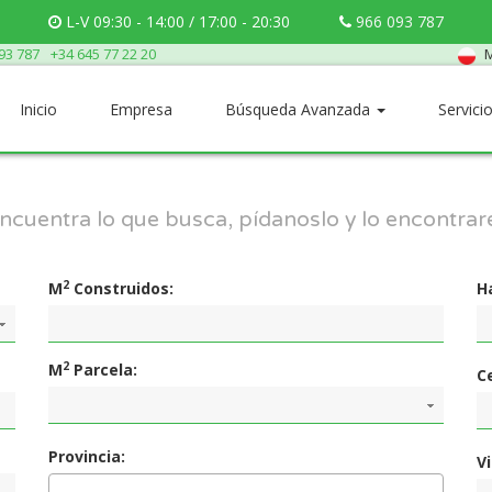
L-V 09:30 - 14:00 / 17:00 - 20:30
966 093 787
M
93 787
+34 645 77 22 20
Inicio
Empresa
Búsqueda Avanzada
Servici
encuentra lo que busca, pídanoslo y lo encontra
2
M
Construidos:
H
2
M
Parcela:
C
Provincia:
V