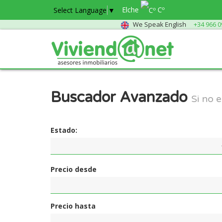
Elche
Cº
Select Language
▼
We Speak English
+34 966 0
Buscador Avanzado
Si no 
Estado:
Precio desde
Precio hasta