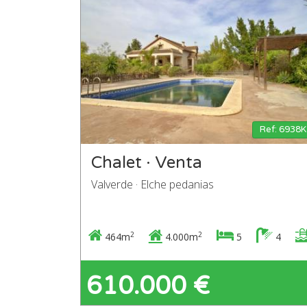
Ref: 6938K
Chalet · Venta
Valverde · Elche pedanias
2
2
464m
4.000m
5
4
610.000 €