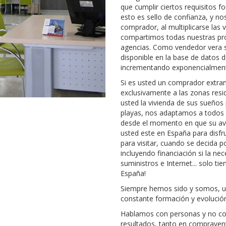
que cumplir ciertos requisitos f
esto es sello de confianza, y no
comprador, al multiplicarse las
compartimos todas nuestras pro
agencias. Como vendedor vera s
disponible en la base de datos d
incrementando exponencialmente
Si es usted un comprador extra
exclusivamente a las zonas resi
usted la vivienda de sus sueños 
playas, nos adaptamos a todos 
desde el momento en que su avi
usted este en España para disfru
para visitar, cuando se decida 
incluyendo financiación si la nec
suministros e Internet... solo t
España!
Siempre hemos sido y somos, un
constante formación y evolución
Hablamos con personas y no con
resultados, tanto en compravent