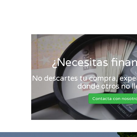
¿Necesitas fina
No descartes tu compra, exper
donde otros no l
Contacta con nosotr