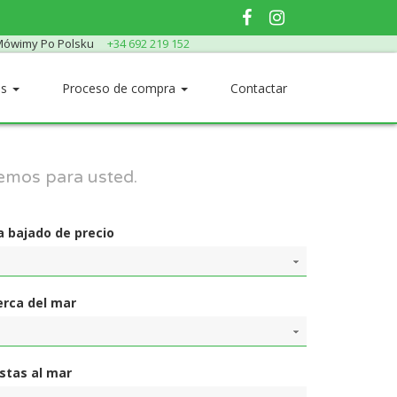
ówimy Po Polsku
+34 692 219 152
os
Proceso de compra
Contactar
remos para usted.
a bajado de precio
erca del mar
istas al mar