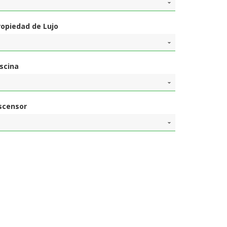
ropiedad de Lujo
iscina
scensor