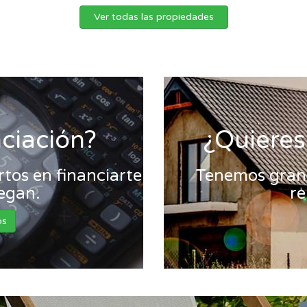
Ver todas las propiedades
nciación?
¿Quieres
tos en financiarte
Tenemos gran 
legan.
re
os