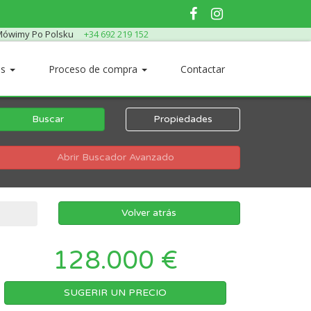
ówimy Po Polsku
+34 692 219 152
os
Proceso de compra
Contactar
Buscar
Propiedades
Abrir Buscador Avanzado
Volver atrás
128.000 €
SUGERIR UN PRECIO