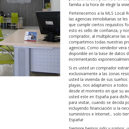
familia a la hora de elegir la vi
Pertenecemos a la MLS Local Re
las agencias inmobiliarias se le
que cumplir ciertos requisitos f
esto es sello de confianza, y no
comprador, al multiplicarse las
compartimos todas nuestras pro
agencias. Como vendedor vera s
disponible en la base de datos d
incrementando exponencialmente
Si es usted un comprador extra
exclusivamente a las zonas resi
usted la vivienda de sus sueños 
playas, nos adaptamos a todos 
desde el momento en que su avi
usted este en España para disfru
para visitar, cuando se decida 
incluyendo financiación si la nec
suministros e Internet... solo t
España!
Siempre hemos sido y somos, un