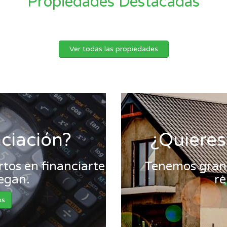
Propiedades Destacadas
Ver todas las propiedades
nciación?
¿Quieres
tos en financiarte
Tenemos gran 
legan.
re
os