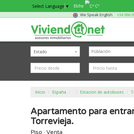
Elche
Cº
Select Language
▼
We Speak English
+34 966 0
Estado
Inicio
España
Estacion de autobuses
T
Apartamento para entrar 
Torrevieja.
Piso · Venta