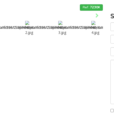
Ref.:
7230K
S