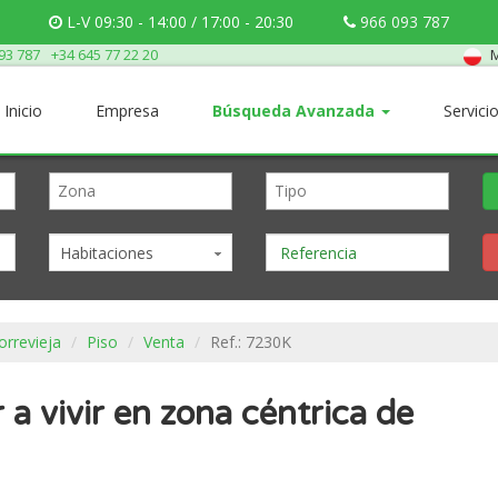
L-V 09:30 - 14:00 / 17:00 - 20:30
966 093 787
M
93 787
+34 645 77 22 20
Inicio
Empresa
Búsqueda Avanzada
Servici
Habitaciones
orrevieja
Piso
Venta
Ref.: 7230K
a vivir en zona céntrica de