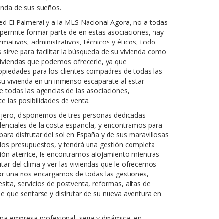
vienda de sus sueños.
d El Palmeral y a la MLS Nacional Agora, no a todas
s permite formar parte de en estas asociaciones, hay
ormativos, administrativos, técnicos y éticos, todo
s sirve para facilitar la búsqueda de su vivienda como
 viviendas que podemos ofrecerle, ya que
piedades para los clientes compadres de todas las
u vivienda en un inmenso escaparate al estar
e todas las agencias de las asociaciones,
 las posibilidades de venta.
njero, disponemos de tres personas dedicadas
denciales de la costa española, y encontramos para
para disfrutar del sol en España y de sus maravillosas
los presupuestos, y tendrá una gestión completa
ón aterrice, le encontramos alojamiento mientras
tar del clima y ver las viviendas que le ofrecemos
por una nos encargamos de todas las gestiones,
esita, servicios de postventa, reformas, altas de
iene que sentarse y disfrutar de su nueva aventura en
a empresa profesional, seria y dinámica, en