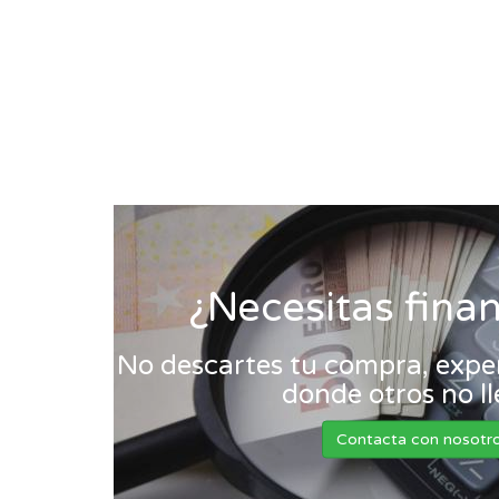
¿Necesitas fina
No descartes tu compra, exper
donde otros no l
Contacta con nosotr