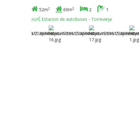
2
2
52m
60m
2
1