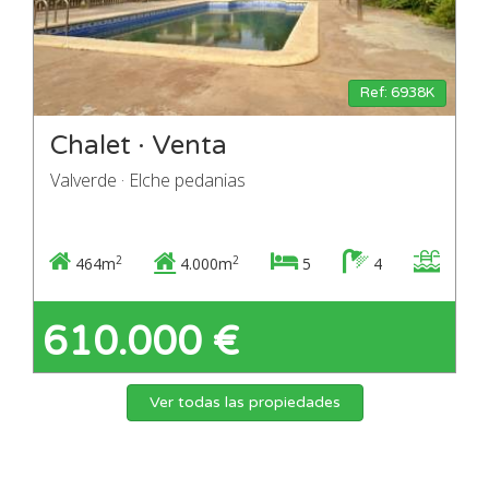
Ref: 6938K
Chalet · Venta
Valverde · Elche pedanias
2
2
464m
4.000m
5
4
610.000 €
Ver todas las propiedades