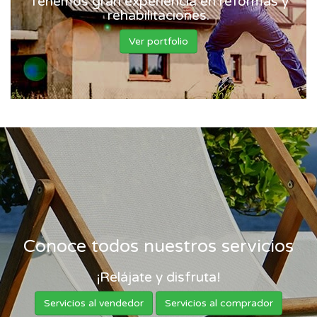
Tenemos gran experiencia en reformas y
rehabilitaciones.
Ver portfolio
Conoce todos nuestros servicios
¡Relájate y disfruta!
Servicios al vendedor
Servicios al comprador