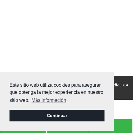
© 2026 Viviendanet Asesores Inmobiliarios ● Diseño:
Mediaelx
●
Este sitio web utiliza cookies para asegurar
Nota legal
●
Privacidad
●
Mapa Web
que obtenga la mejor experiencia en nuestro
sitio web.
Más información
Continuar
info@viviendanet.com
966