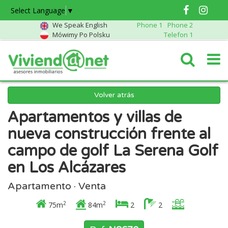
Select Language
▼
We Speak English
Phone 1
Phone 2
Mówimy Po Polsku
Telefon 1
Volver atrás
Apartamentos y villas de
nueva construcción frente al
campo de golf La Serena Golf
en Los Alcázares
Apartamento · Venta
2
2
75m
84m
2
2