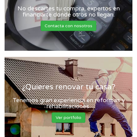
No descartes tu compra, expertos en
financiarte donde otros no llegan.
Contacta con nosotros
¿Quieres renovar tu casa?
Tenemos gran experiencia en reformas y
rehabilitaciones.
Ver portfolio