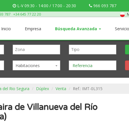
L-V 09:30 - 14:00 / 17:00 - 20:30
966 093 787
M
93 787
+34 645 77 22 20
Inicio
Empresa
Búsqueda Avanzada
Servici
Habitaciones
a del Rio Segura
Dúplex
Venta
Ref.: IMT-0L315
ira de Villanueva del Río
a)