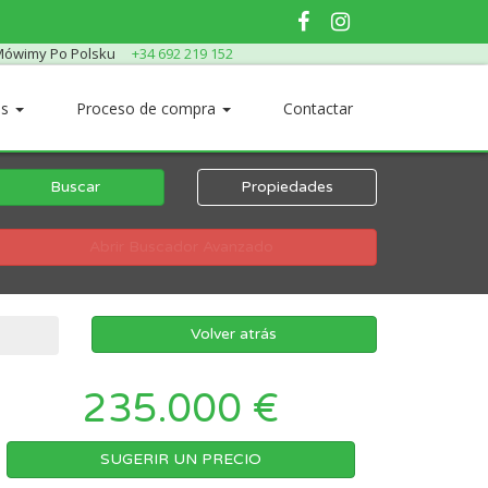
ówimy Po Polsku
+34 692 219 152
os
Proceso de compra
Contactar
Buscar
Propiedades
Abrir Buscador Avanzado
Volver atrás
235.000 €
SUGERIR UN PRECIO