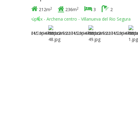
2
2
212m
236m
3
2