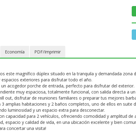
Economía
PDF/Imprimir
s este magnífico dúplex situado en la tranquila y demandada zona de
espacios exteriores para disfrutar todo el año.
s un acogedor porche de entrada, perfecto para disfrutar del exterior
ndiente muy espaciosa, totalmente funcional, con salida directa a u
hill out, disfrutar de reuniones familiares o preparar tus mejores barb
 3 amplias habitaciones y 2 baños completos, uno de ellos en suite de
ando luminosidad y un espacio extra para desconectar.
con capacidad para 2 vehículos, ofreciendo comodidad y amplitud de
d, espacio y calidad de vida, en una ubicación excelente y bien comu
a concertar una visita!