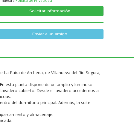
nuestra
Politica de Privacidad
Enviar a un amigo
 La Paira de Archena, de Villanueva del Río Segura,
. En esta planta dispone de un amplio y luminoso
n lavadero cubierto. Desde el lavadero accedemos a
acoas.
ntro del dormitorio principal. Además, la suite
 aparcamiento y almacenaje.
nicada.