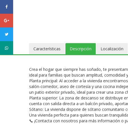
facebook
Google
plus
twitter
WhatsApp
Características
Descripción
Localización
Crea el hogar que siempre has soñado, te presentamo
ideal para familias que buscan amplitud, comodidad y 
Planta principal: Al acceder a la vivienda encontramo
salón-comedor, aseo de cortesía y una cocina indepe
un patio exterior privado, ideal para crear una zona c
Planta superior: La zona de descanso se distribuye en
cuenta con salida directa a un balcón privado, aport
Sótano: La vivienda dispone de sótano comunitario 
Una vivienda perfecta para quienes buscan tranquilida
📞 ¡Contacta con nosotros para más información o par