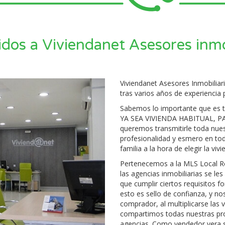
dos a Viviendanet Asesores inmo
Viviendanet Asesores Inmobiliari
tras varios años de experiencia p
Sabemos lo importante que es 
YA SEA VIVIENDA HABITUAL, P
queremos transmitirle toda nues
profesionalidad y esmero en tod
familia a la hora de elegir la vi
Pertenecemos a la MLS Local Re
las agencias inmobiliarias se le
que cumplir ciertos requisitos f
esto es sello de confianza, y no
comprador, al multiplicarse las
compartimos todas nuestras pro
agencias. Como vendedor vera s