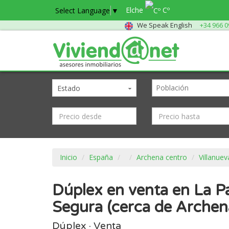
Elche
Cº
Select Language
▼
We Speak English
+34 966 0
Estado
Inicio
España
Archena centro
Villanuev
Dúplex en venta en La Pa
Segura (cerca de Archen
Dúplex · Venta