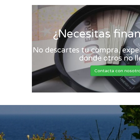
¿Necesitas fina
No descartes tu compra, exper
donde otros no l
Contacta con nosotr