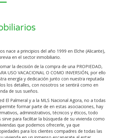
biliarios
os nace a principios del año 1999 en Elche (Alicante),
revia en el sector inmobiliario.
tomar la decisión de la compra de una PROPIEDAD,
ARA USO VACACIONAL O COMO INVERSIÓN, por ello
tra energía y dedicación junto con nuestra reputada
os los detalles, con nosotros se sentirá como en
vienda de sus sueños.
d El Palmeral y a la MLS Nacional Agora, no a todas
s permite formar parte de en estas asociaciones, hay
ormativos, administrativos, técnicos y éticos, todo
s sirve para facilitar la búsqueda de su vivienda como
 viviendas que podemos ofrecerle, ya que
piedades para los clientes compadres de todas las
u vivienda en un inmenso escaparate al estar