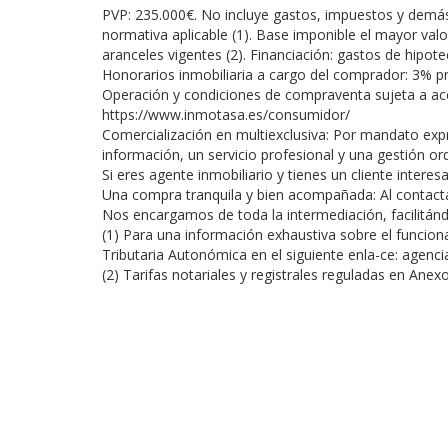
PVP: 235.000€. No incluye gastos, impuestos y demás
normativa aplicable (1). Base imponible el mayor valor
aranceles vigentes (2). Financiación: gastos de hipot
Honorarios inmobiliaria a cargo del comprador: 3% pr
Operación y condiciones de compraventa sujeta a ace
https://www.inmotasa.es/consumidor/
Comercialización en multiexclusiva: Por mandato expr
información, un servicio profesional y una gestión ord
Si eres agente inmobiliario y tienes un cliente inter
Una compra tranquila y bien acompañada: Al contacta
Nos encargamos de toda la intermediación, facilitánd
(1) Para una información exhaustiva sobre el funciona
Tributaria Autonómica en el siguiente enla-ce: agenci
(2) Tarifas notariales y registrales reguladas en An