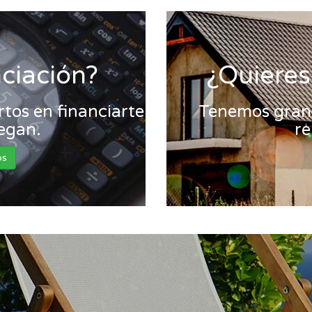
nciación?
¿Quieres
tos en financiarte
Tenemos gran 
legan.
re
os