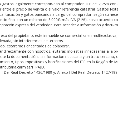
 gastos legalmente correspon-dan al comprador: ITP del 7,75% con c
 entre el precio de ven-ta o el valor referencia catastral. Gastos Not
eca, tasación y gatos bancarios a cargo del comprador, según su neces
ecio final con un mínimo de 3.000€, más IVA (21%), salvo acuerdo con
ptación expresa del vendedor. Para acceder a información y docu-me
eso del propietario, este inmueble se comercializa en multiexclusiva,
enada, sin interferencias de terceros.
esado, estaremos encantados de colaborar.
r directamente con nosotros, evitarás molestias innecesarias a la pr
ote la documentación, la información necesaria y un trato cercano, c
miento, tipos impositivos y bonificaciones del ITP en la Región de Mur
atributaria.carm.es/ITPAJD.
exo I Del Real Decreto 1426/1989 y, Anexo I Del Real Decreto 1427/19