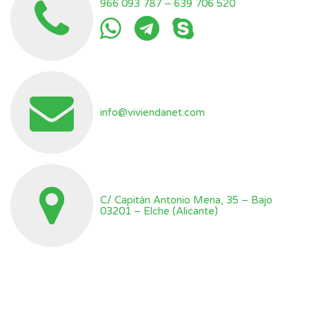
966 093 787
–
639 706 520
info@viviendanet.com
C/ Capitán Antonio Mena, 35 – Bajo
03201 – Elche (Alicante)