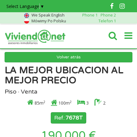
Select Language
▼
We Speak English
Phone 1
Phone 2
Mówimy Po Polsku
Telefon 1
Volver atrás
LA MEJOR UBICACION AL
MEJOR PRECIO
Piso · Venta
2
2
85m
100m
3
2
Ref.:
7678T
190.000 €