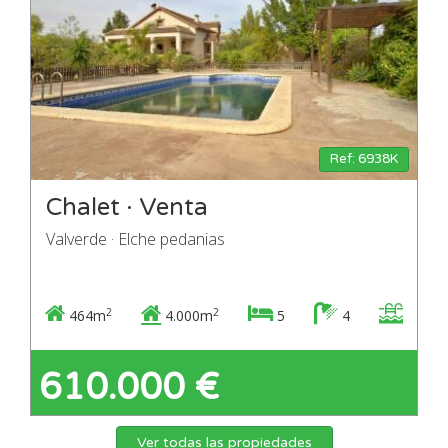
Ref: 6938K
Chalet · Venta
Valverde · Elche pedanias
2
2
464m
4.000m
5
4
610.000 €
Ver todas las propiedades