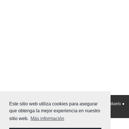
© 2026 Viviendanet Asesores Inmobiliarios ● Diseño:
Mediaelx
●
Este sitio web utiliza cookies para asegurar
Nota legal
●
Privacidad
●
Mapa Web
que obtenga la mejor experiencia en nuestro
sitio web.
Más información