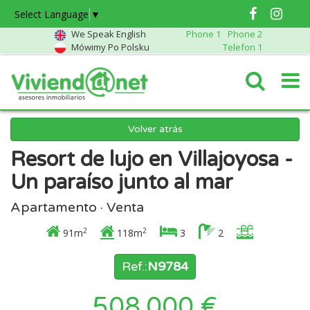
Select Language
▼
We Speak English
Phone 1
Phone 2
Mówimy Po Polsku
Telefon 1
Volver atrás
Resort de lujo en Villajoyosa -
Un paraíso junto al mar
Apartamento · Venta
2
2
91m
118m
3
2
Ref.:
N9784
508.000 €