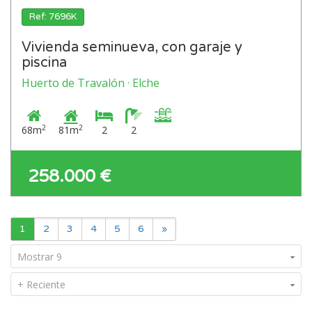
Ref: 7696K
Vivienda seminueva, con garaje y
piscina
Huerto de Travalón · Elche
2
2
68m
81m
2
2
258.000 €
1
2
3
4
5
6
»
Mostrar 9
+ Reciente