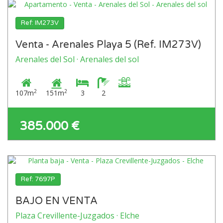
Ref: IM273V
Venta - Arenales Playa 5 (Ref. IM273V)
Arenales del Sol · Arenales del sol
2
2
107m
151m
3
2
385.000 €
Ref: 7697P
BAJO EN VENTA
Plaza Crevillente-Juzgados · Elche