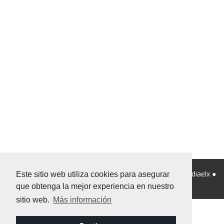
© 2026 Viviendanet Asesores Inmobiliarios ● Diseño:
Mediaelx
●
Este sitio web utiliza cookies para asegurar
Nota legal
●
Privacidad
●
Mapa Web
que obtenga la mejor experiencia en nuestro
sitio web.
Más información