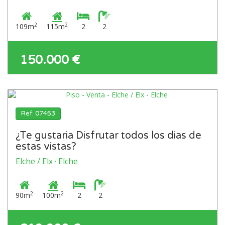
2
2
109m
115m
2
2
150.000 €
Ref: 07453
¿Te gustaria Disfrutar todos los dias de
estas vistas?
Elche / Elx · Elche
2
2
90m
100m
2
2