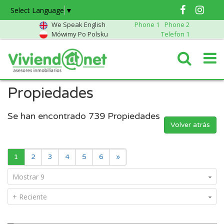
Select Language
▼
We Speak English
Phone 1
Phone 2
Mówimy Po Polsku
Telefon 1
Propiedades
Se han encontrado
739
Propiedades
Volver atrás
1
2
3
4
5
6
»
Mostrar 9
+ Reciente