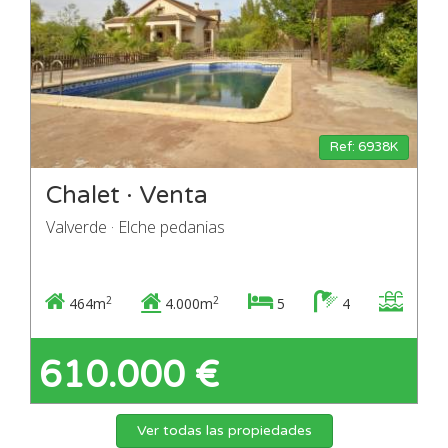
Ref: 6938K
Chalet · Venta
Valverde · Elche pedanias
2
2
464m
4.000m
5
4
610.000 €
Ver todas las propiedades