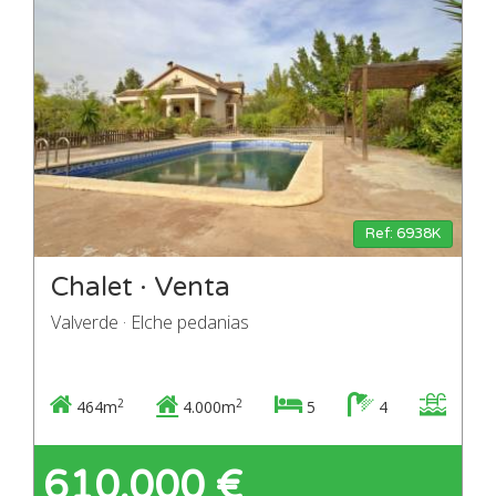
Ref: 6938K
Chalet · Venta
Valverde · Elche pedanias
2
2
464m
4.000m
5
4
610.000 €