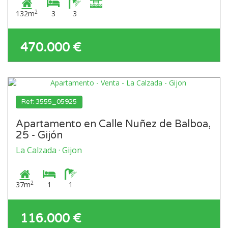
2
132m
3
3
470.000 €
Ref: 3555_05925
Apartamento en Calle Nuñez de Balboa,
25 - Gijón
La Calzada · Gijon
2
37m
1
1
116.000 €