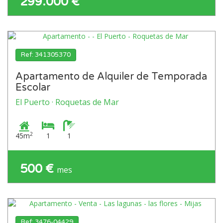
299.000 €
Ref: 341305370
Apartamento de Alquiler de Temporada
Escolar
El Puerto · Roquetas de Mar
2
45m
1
1
500 €
mes
Ref: 3476-04429