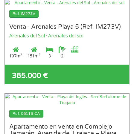
Ref: IM273V
Venta - Arenales Playa 5 (Ref. IM273V)
Arenales del Sol · Arenales del sol
2
2
107m
151m
3
2
385.000 €
Ref: 06118-CA
Apartamento en venta en Complejo
Tamarán, Avenida de Tirajana – Playa