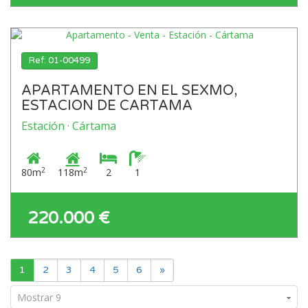
Ref: 01-00499
APARTAMENTO EN EL SEXMO,
ESTACION DE CARTAMA
Estación · Cártama
2
2
80m
118m
2
1
220.000 €
1
2
3
4
5
6
»
Mostrar 9