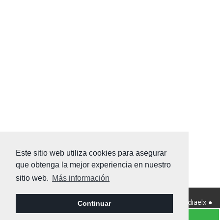
Este sitio web utiliza cookies para asegurar
que obtenga la mejor experiencia en nuestro
sitio web.
Más información
© 2026 Viviendanet Asesores Inmobiliarios ● Diseño:
Mediaelx
●
Continuar
Nota legal
●
Privacidad
●
Mapa Web