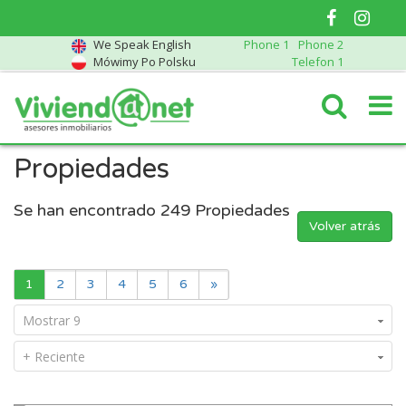
We Speak English
Phone 1
Phone 2
Mówimy Po Polsku
Telefon 1
Propiedades
Se han encontrado
249
Propiedades
Volver atrás
1
2
3
4
5
6
»
Mostrar 9
+ Reciente