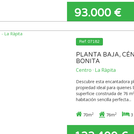
93.000 €
Ref: 07182
PLANTA BAJA, CÉ
BONITA
Centro · La Ràpita
Descubre esta encantadora pl
propiedad ideal para quienes
superficie construida de 76 m
habitación sencilla perfecta...
2
2
70m
76m
3