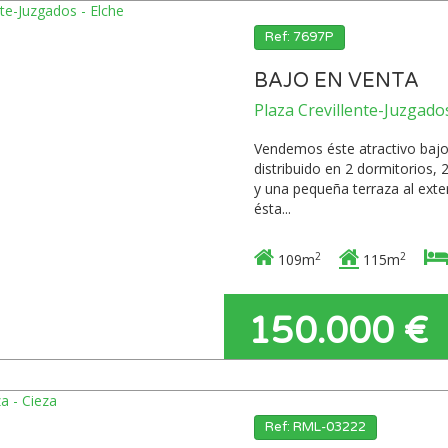
Ref: 7697P
BAJO EN VENTA
Plaza Crevillente-Juzgados
Vendemos éste atractivo bajo 
distribuido en 2 dormitorios, 
y una pequeña terraza al exter
ésta...
2
2
109m
115m
150.000 €
Ref: RML-03222