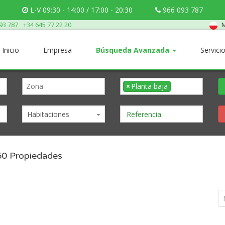
L-V 09:30 - 14:00 / 17:00 - 20:30
966 093 787
M
93 787
+34 645 77 22 20
Inicio
Empresa
Búsqueda Avanzada
Servici
×
Planta baja
Habitaciones
50
Propiedades