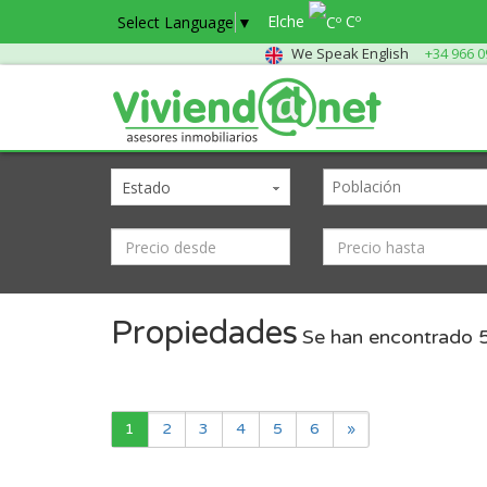
Elche
Cº
Select Language
▼
We Speak English
+34 966 0
Estado
Propiedades
Se han encontrado
1
2
3
4
5
6
»