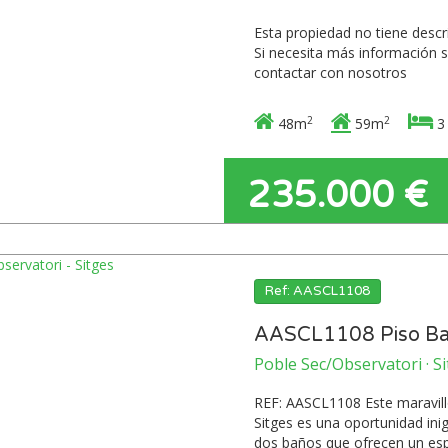
Esta propiedad no tiene desc
Si necesita más información s
contactar con nosotros
2
2
48m
59m
3
235.000 €
Ref: AASCL1108
AASCL1108 Piso Baj
Poble Sec/Observatori · S
REF: AASCL1108 Este maravill
Sitges es una oportunidad ini
dos baños que ofrecen un esp