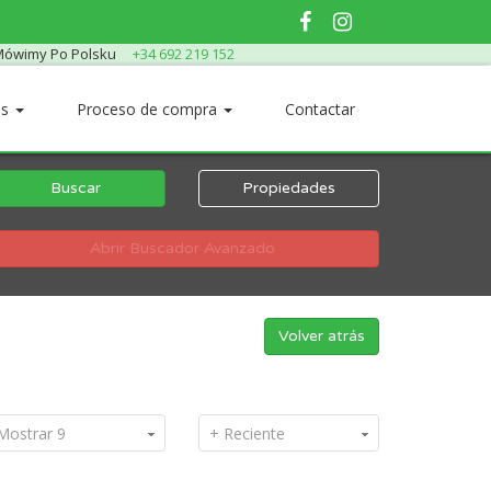
ówimy Po Polsku
+34 692 219 152
os
Proceso de compra
Contactar
Buscar
Propiedades
Abrir Buscador Avanzado
Volver atrás
Mostrar 9
+ Reciente