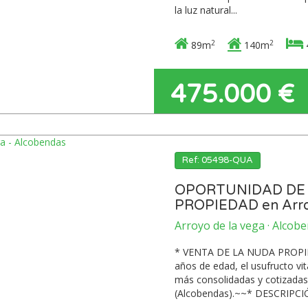
la luz natural...
2
2
89m
140m
475.000 €
Ref: 05498-QUA
OPORTUNIDAD DE 
PROPIEDAD en Arro
Arroyo de la vega · Alcob
* VENTA DE LA NUDA PROPIEDA
años de edad, el usufructo vit
más consolidadas y cotizadas 
(Alcobendas).~~* DESCRIPCIÓ