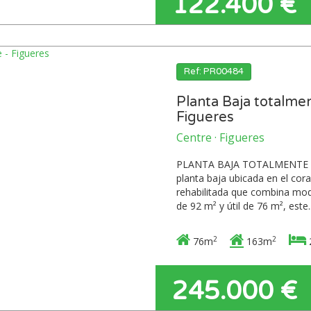
122.400 €
Ref: PR00484
Planta Baja totalmen
Figueres
Centre · Figueres
PLANTA BAJA TOTALMENTE R
planta baja ubicada en el cor
rehabilitada que combina mode
de 92 m² y útil de 76 m², este..
2
2
76m
163m
245.000 €