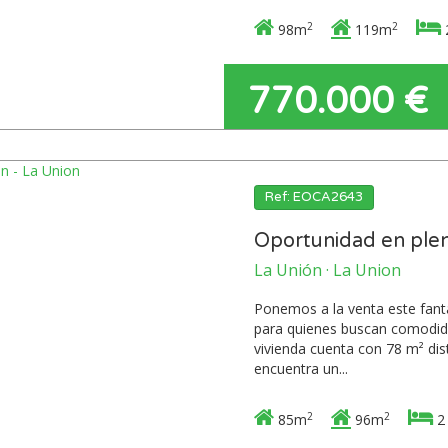
2
2
98m
119m
770.000 €
Ref: EOCA2643
Oportunidad en plen
La Unión · La Union
Ponemos a la venta este fantá
para quienes buscan comodida
vivienda cuenta con 78 m² dis
encuentra un...
2
2
85m
96m
2