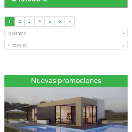
1
2
3
4
5
6
»
Mostrar 9
+ Reciente
Nuevas promociones