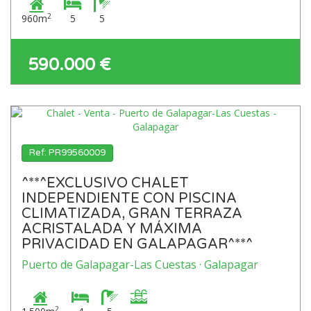
2
960m
5
5
590.000 €
Ref: PR99560009
^**^EXCLUSIVO CHALET
INDEPENDIENTE CON PISCINA
CLIMATIZADA, GRAN TERRAZA
ACRISTALADA Y MÁXIMA
PRIVACIDAD EN GALAPAGAR^**^
Puerto de Galapagar-Las Cuestas · Galapagar
2