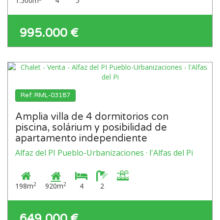
1.500m
4
5
995.000 €
Ref: RML-03187
Amplia villa de 4 dormitorios con
piscina, solárium y posibilidad de
apartamento independiente
Alfaz del PI Pueblo-Urbanizaciones · l'Alfas del Pi
2
2
198m
920m
4
2
649.000 €