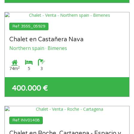
Ref: 3555_05929
Chalet en Castañera Nava
Northern spain · Bimenes
2
74m
5
3
400.000 €
Ref: INV01408
Chalet en Roche, Cartagena - Espacio y