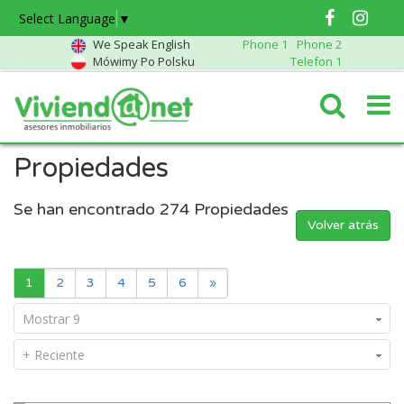
Select Language
▼
We Speak English
Phone 1
Phone 2
Mówimy Po Polsku
Telefon 1
Propiedades
Se han encontrado
274
Propiedades
Volver atrás
1
2
3
4
5
6
»
Mostrar 9
+ Reciente