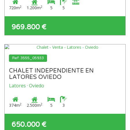
2
2
720m
1.200m
5
5
969.800 €
Ref: 3555_05933
CHALET INDEPENDIENTE EN
LATORES OVIEDO
Latores · Oviedo
2
2
374m
2.500m
5
3
650.000 €