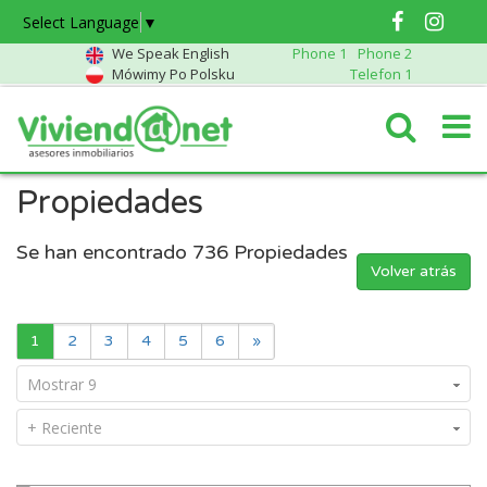
Select Language
▼
We Speak English
Phone 1
Phone 2
Mówimy Po Polsku
Telefon 1
Propiedades
Se han encontrado
736
Propiedades
Volver atrás
1
2
3
4
5
6
»
Mostrar 9
+ Reciente