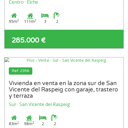
Centro · Elche
2
2
95m
111m
3
2
285.000 €
Ref: 2356
Vivienda en venta en la zona sur de San
Vicente del Raspeig con garaje, trastero
y terraza
Sur · San Vicente del Raspeig
2
2
83m
98m
2
2