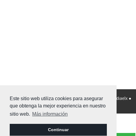
© 2026 Viviendanet Asesores Inmobiliarios ● Diseño:
Mediaelx
●
Este sitio web utiliza cookies para asegurar
Nota legal
●
Privacidad
●
Mapa Web
que obtenga la mejor experiencia en nuestro
sitio web.
Más información
Continuar