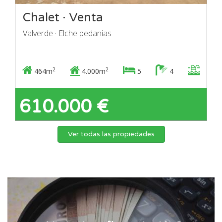
Chalet · Venta
Valverde · Elche pedanias
2
2
464m
4.000m
5
4
610.000 €
Ver todas las propiedades