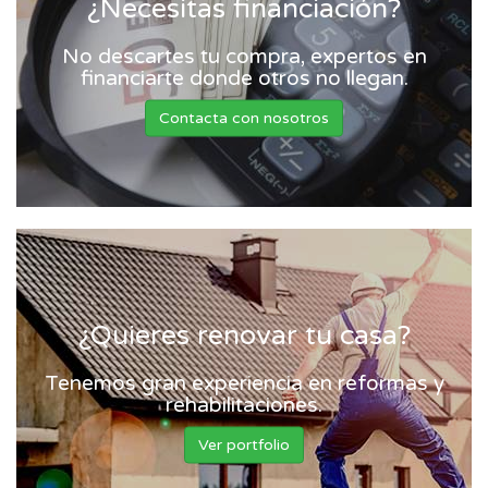
¿Necesitas financiación?
No descartes tu compra, expertos en
financiarte donde otros no llegan.
Contacta con nosotros
¿Quieres renovar tu casa?
Tenemos gran experiencia en reformas y
rehabilitaciones.
Ver portfolio