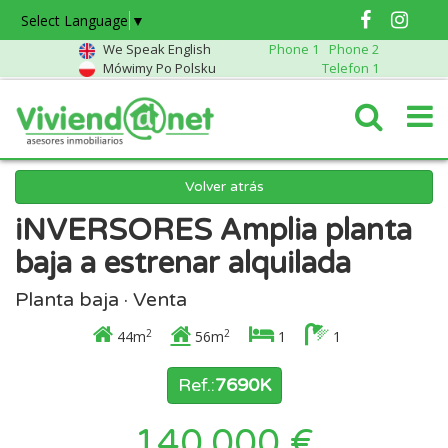
Select Language
▼
We Speak English
Phone 1
Phone 2
Mówimy Po Polsku
Telefon 1
Volver atrás
iNVERSORES Amplia planta
baja a estrenar alquilada
Planta baja · Venta
2
2
44m
56m
1
1
Ref.:
7690K
140.000 €