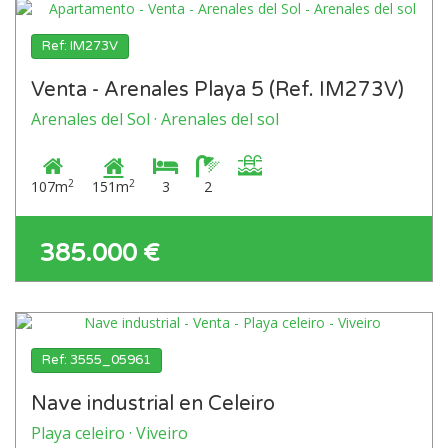
Ref: IM273V
Venta - Arenales Playa 5 (Ref. IM273V)
Arenales del Sol · Arenales del sol
2
2
107m
151m
3
2
385.000 €
Ref: 3555_05961
Nave industrial en Celeiro
Playa celeiro · Viveiro