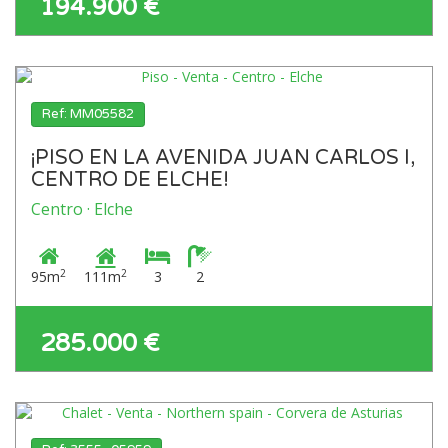
194.900 €
Ref: MM05582
¡PISO EN LA AVENIDA JUAN CARLOS I,
CENTRO DE ELCHE!
Centro · Elche
2
2
95m
111m
3
2
285.000 €