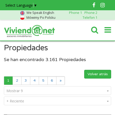
Select Language
▼
We Speak English
Phone 1
Phone 2
Mówimy Po Polsku
Telefon 1
Propiedades
Se han encontrado
3.161
Propiedades
Volver atrás
1
2
3
4
5
6
»
Mostrar 9
+ Reciente