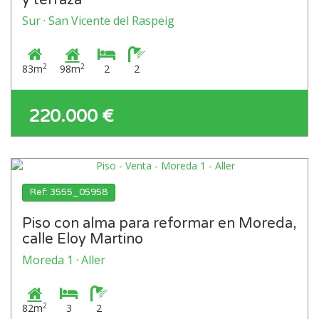
y terraza
Sur · San Vicente del Raspeig
2
2
83m
98m
2
2
220.000 €
Ref: 3555_05958
Piso con alma para reformar en Moreda,
calle Eloy Martino
Moreda 1 · Aller
2
82m
3
2