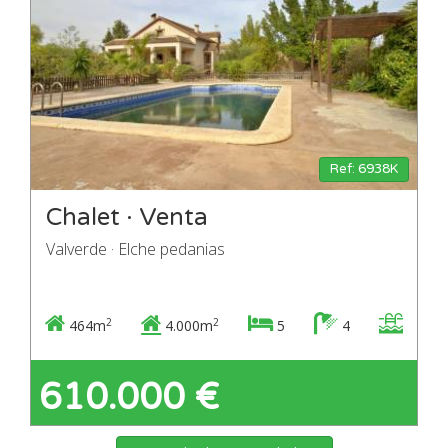
Ref: 6938K
Chalet · Venta
Valverde · Elche pedanias
2
2
464m
4.000m
5
4
610.000 €