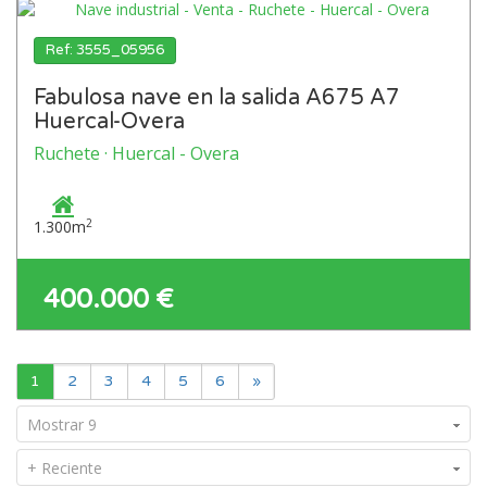
Ref: 3555_05956
Fabulosa nave en la salida A675 A7
Huercal-Overa
Ruchete · Huercal - Overa
2
1.300m
400.000 €
1
2
3
4
5
6
»
Mostrar 9
+ Reciente