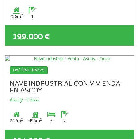
2
756m
1
199.000 €
Ref: RML-03229
NAVE INDRUSTRIAL CON VIVIENDA
EN ASCOY
Ascoy · Cieza
2
2
247m
496m
3
2