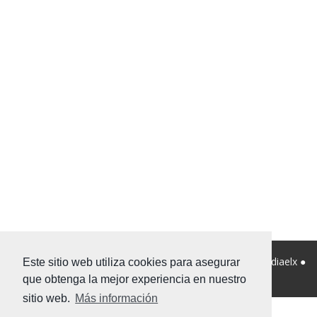
© 2026 Viviendanet Asesores Inmobiliarios ● Diseño:
Mediaelx
●
Este sitio web utiliza cookies para asegurar
Nota legal
●
Privacidad
●
Mapa Web
que obtenga la mejor experiencia en nuestro
sitio web.
Más información