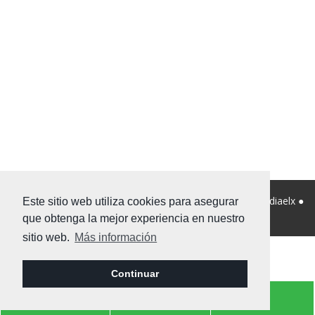
© 2026 Viviendanet Asesores Inmobiliarios ● Diseño:
Mediaelx
●
Este sitio web utiliza cookies para asegurar
Nota legal
●
Privacidad
●
Mapa Web
que obtenga la mejor experiencia en nuestro
sitio web.
Más información
Continuar
info@viviendanet.com
966