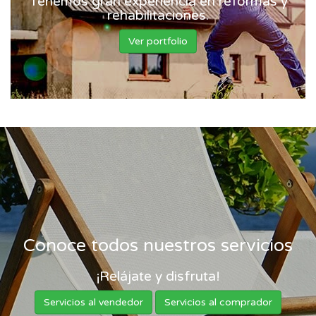
Tenemos gran experiencia en reformas y
rehabilitaciones.
Ver portfolio
Conoce todos nuestros servicios
¡Relájate y disfruta!
Servicios al vendedor
Servicios al comprador