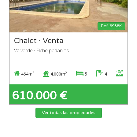
Ref: 6938K
Chalet · Venta
Valverde · Elche pedanias
2
2
464m
4.000m
5
4
610.000 €
Ver todas las propiedades